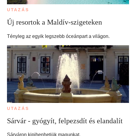
UTAZÁS
Új resortok a Maldív-szigeteken
Tényleg az egyik legszebb óceánpart a világon.
UTAZÁS
Sárvár - gyógyít, felpezsdít és elandalít
Sárváron kipihenhetjük magunkat.