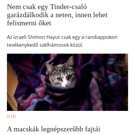
Nem csak egy Tinder-csaló
garázdálkodik a neten, innen lehet
felismerni őket
Az izraeli Shimon Hayut csak egy a randiappokon
tevékenykedő szélhámosok közül.
HÍR
A macskák legnépszerűbb fajtái