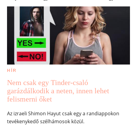
HÍR
Nem csak egy Tinder-csaló
garázdálkodik a neten, innen lehet
felismerni őket
Az izraeli Shimon Hayut csak egy a randiappokon
tevékenykedő szélhámosok közül.