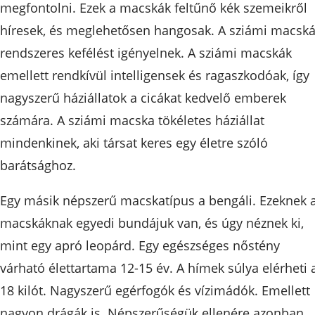
megfontolni. Ezek a macskák feltűnő kék szemeikről
híresek, és meglehetősen hangosak. A sziámi macsk
rendszeres kefélést igényelnek. A sziámi macskák
emellett rendkívül intelligensek és ragaszkodóak, így
nagyszerű háziállatok a cicákat kedvelő emberek
számára. A sziámi macska tökéletes háziállat
mindenkinek, aki társat keres egy életre szóló
barátsághoz.
Egy másik népszerű macskatípus a bengáli. Ezeknek 
macskáknak egyedi bundájuk van, és úgy néznek ki,
mint egy apró leopárd. Egy egészséges nőstény
várható élettartama 12-15 év. A hímek súlya elérheti 
18 kilót. Nagyszerű egérfogók és vízimádók. Emellett
nagyon drágák is. Népszerűségük ellenére azonban