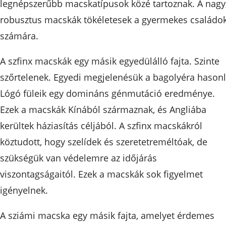
legnépszerűbb macskatípusok közé tartoznak. A nagy
robusztus macskák tökéletesek a gyermekes családo
számára.
A szfinx macskák egy másik egyedülálló fajta. Szinte
szőrtelenek. Egyedi megjelenésük a bagolyéra hasonlí
Lógó füleik egy domináns génmutáció eredménye.
Ezek a macskák Kínából származnak, és Angliába
kerültek háziasítás céljából. A szfinx macskákról
köztudott, hogy szelídek és szeretetreméltóak, de
szükségük van védelemre az időjárás
viszontagságaitól. Ezek a macskák sok figyelmet
igényelnek.
A sziámi macska egy másik fajta, amelyet érdemes