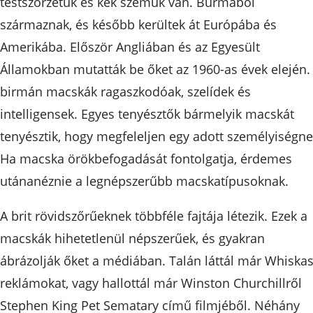
testszőrzetük és kék szemük van. Burmából
származnak, és később kerültek át Európába és
Amerikába. Először Angliában és az Egyesült
Államokban mutatták be őket az 1960-as évek elején.
birmán macskák ragaszkodóak, szelídek és
intelligensek. Egyes tenyésztők bármelyik macskát
tenyésztik, hogy megfeleljen egy adott személyiségne
Ha macska örökbefogadását fontolgatja, érdemes
utánanéznie a legnépszerűbb macskatípusoknak.
A brit rövidszőrűeknek többféle fajtája létezik. Ezek a
macskák hihetetlenül népszerűek, és gyakran
ábrázolják őket a médiában. Talán láttál már Whiskas
reklámokat, vagy hallottál már Winston Churchillről
Stephen King Pet Sematary című filmjéből. Néhány