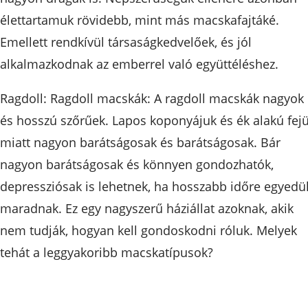
élettartamuk rövidebb, mint más macskafajtáké.
Emellett rendkívül társaságkedvelőek, és jól
alkalmazkodnak az emberrel való együttéléshez.
Ragdoll: Ragdoll macskák: A ragdoll macskák nagyok
és hosszú szőrűek. Lapos koponyájuk és ék alakú fej
miatt nagyon barátságosak és barátságosak. Bár
nagyon barátságosak és könnyen gondozhatók,
depressziósak is lehetnek, ha hosszabb időre egyedü
maradnak. Ez egy nagyszerű háziállat azoknak, akik
nem tudják, hogyan kell gondoskodni róluk. Melyek
tehát a leggyakoribb macskatípusok?