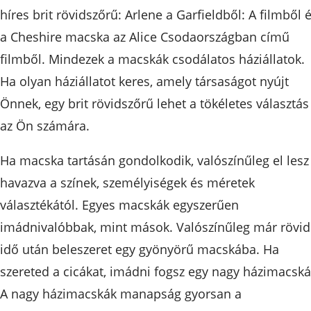
híres brit rövidszőrű: Arlene a Garfieldből: A filmből 
a Cheshire macska az Alice Csodaországban című
filmből. Mindezek a macskák csodálatos háziállatok.
Ha olyan háziállatot keres, amely társaságot nyújt
Önnek, egy brit rövidszőrű lehet a tökéletes választás
az Ön számára.
Ha macska tartásán gondolkodik, valószínűleg el lesz
havazva a színek, személyiségek és méretek
választékától. Egyes macskák egyszerűen
imádnivalóbbak, mint mások. Valószínűleg már rövid
idő után beleszeret egy gyönyörű macskába. Ha
szereted a cicákat, imádni fogsz egy nagy házimacská
A nagy házimacskák manapság gyorsan a