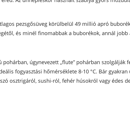
red. Az ünnepléskor használt szablya gyors mozdulatá
tlagos pezsgősüveg körülbelül 49 millió apró buboré
étől, és minél finomabbak a buborékok, annál jobb az
pohárban, úgynevezett „flute” pohárban szolgálják fe
 Ideális fogyasztási hőmérséklete 8-10 °C. Bár gyakran 
 szó osztrigáról, sushi-ról, fehér húsokról vagy édes d