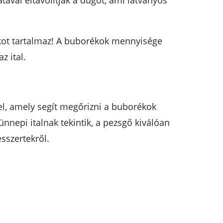
val eltávolítják a dugót, ami látványos
kot tartalmaz! A buborékok mennyisége
 ital.
l, amely segít megőrizni a buborékok
ünnepi italnak tekintik, a pezsgő kiválóan
esszertekről.