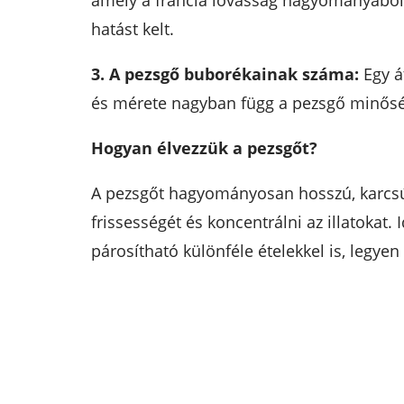
amely a francia lovasság hagyományából e
hatást kelt.
3. A pezsgő buborékainak száma:
Egy á
és mérete nagyban függ a pezsgő minőség
Hogyan élvezzük a pezsgőt?
A pezsgőt hagyományosan hosszú, karcsú 
frissességét és koncentrálni az illatokat.
párosítható különféle ételekkel is, legyen