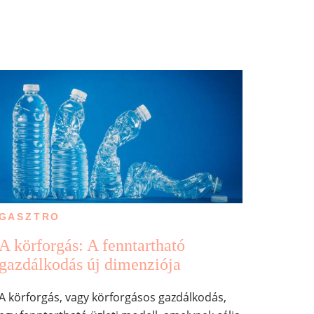
GASZTRO
A körforgás: A fenntartható
gazdálkodás új dimenziója
A körforgás, vagy körforgásos gazdálkodás,