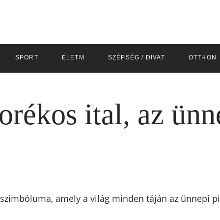
SPORT
ÉLETM
SZÉPSÉG / DIVAT
OTTHON
rékos ital, az ünn
 szimbóluma, amely a világ minden táján az ünnepi pi