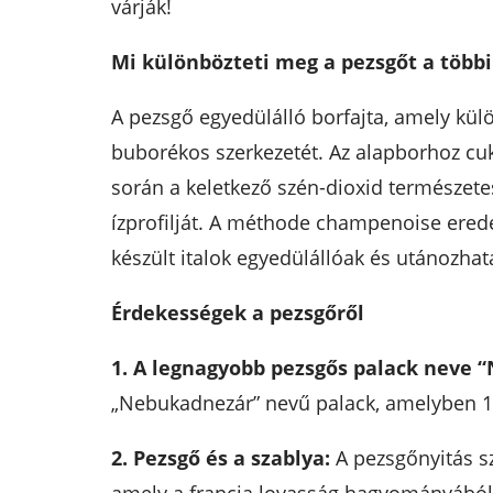
várják!
Mi különbözteti meg a pezsgőt a többi
A pezsgő egyedülálló borfajta, amely kül
buborékos szerkezetét. Az alapborhoz cuk
során a keletkező szén-dioxid természetes
ízprofilját. A méthode champenoise eredet
készült italok egyedülállóak és utánozhat
Érdekességek a pezsgőről
1. A legnagyobb pezsgős palack neve 
„Nebukadnezár” nevű palack, amelyben 15
2. Pezsgő és a szablya:
A pezsgőnyitás s