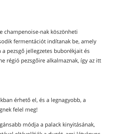
hode champenoise-nak köszönheti
sodik fermentációt indítanak be, amely
 a pezsgő jellegzetes buborékjait és
 régió pezsgőire alkalmaznak, így az itt
ban érhető el, és a legnagyobb, a
gnek felel meg!
egánsabb módja a palack kinyitásának,