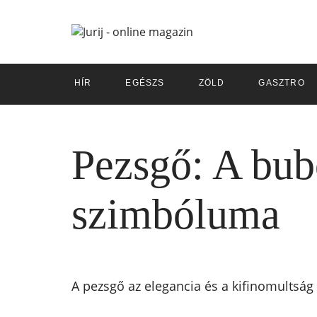
HÍR
EGÉSZS
ZÖLD
GASZTRO
Pezsgő: A bubo
szimbóluma
A pezsgő az elegancia és a kifinomultság