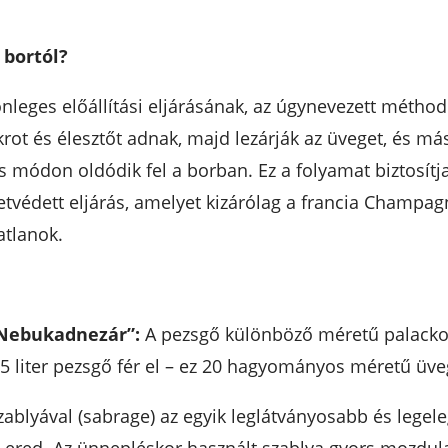
 bortól?
önleges előállítási eljárásának, az úgynevezett mét
rot és élesztőt adnak, majd lezárják az üveget, és má
 módon oldódik fel a borban. Ez a folyamat biztosítja
védett eljárás, amelyet kizárólag a francia Champagne
atlanok.
“Nebukadnezár”:
A pezsgő különböző méretű palackok
 liter pezsgő fér el – ez 20 hagyományos méretű üve
zablyával (sabrage) az egyik leglátványosabb és legel