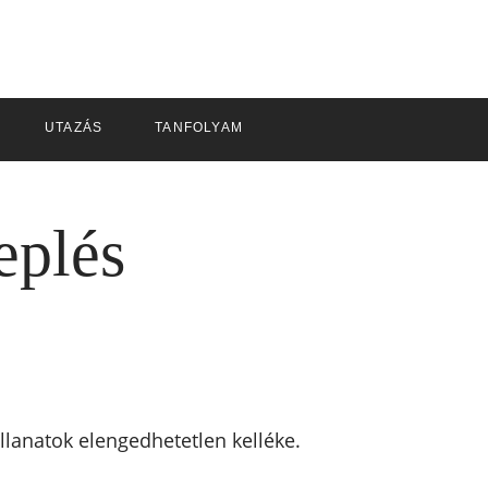
UTAZÁS
TANFOLYAM
eplés
llanatok elengedhetetlen kelléke.