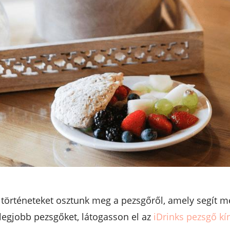
örténeteket osztunk meg a pezsgőről, amely segít megé
a legjobb pezsgőket, látogasson el az
iDrinks pezsgő kí