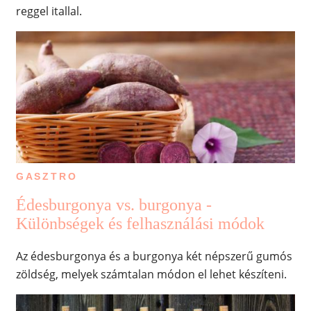
reggel itallal.
GASZTRO
Édesburgonya vs. burgonya -
Különbségek és felhasználási módok
Az édesburgonya és a burgonya két népszerű gumós
zöldség, melyek számtalan módon el lehet készíteni.