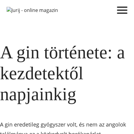
A gin története: a
kezdetektől
napjainkig
A gin eredetileg gyógyszer volt, és nem az angolok
találmánya ez a közkedvelt borókapárlat.