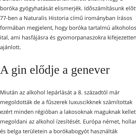
boróka gyógyhatását elismerjék. Időszámításunk előt
77-ben a Naturalis Historia című irományban írásos
formában megjelent, hogy boróka tartalmú alkoholo
ital, ami hasfájásra és gyomorpanaszokra kifejezette
ajánlott.
A gin elődje a genever
Miután az alkohol lepárlását a 8. századtól már
megoldották de a fűszerek luxuscikknek számítottak
ezért minden régióban a lakosoknak maguknak kellet
megoldani az alkohol ízesítését. Európa német, holla
és belga területein a borókabogyót használták