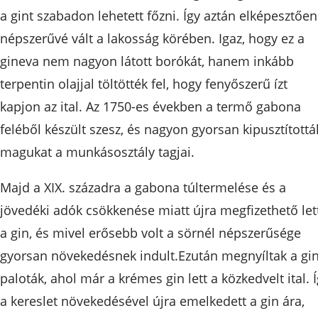
a gint szabadon lehetett főzni. Így aztán elképesztően
népszerűvé vált a lakosság körében. Igaz, hogy ez a
gineva nem nagyon látott borókát, hanem inkább
terpentin olajjal töltötték fel, hogy fenyőszerű ízt
kapjon az ital. Az 1750-es években a termő gabona
feléből készült szesz, és nagyon gyorsan kipusztítottá
magukat a munkásosztály tagjai.
Majd a XIX. századra a gabona túltermelése és a
jövedéki adók csökkenése miatt újra megfizethető let
a gin, és mivel erősebb volt a sörnél népszerűsége
gyorsan növekedésnek indult.Ezután megnyíltak a gin
paloták, ahol már a krémes gin lett a közkedvelt ital. 
a kereslet növekedésével újra emelkedett a gin ára,