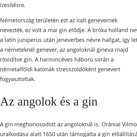
ízesítésre.
Németország területén ezt az italt genevernek
nevezték, ez volt a mai gin elődje. A bróka holland ne
a latin juniperus után jeneverbes névre hallgat, így let
a németeknél genever, az angoloknál gineva majd
rövidítve gin. A harmincéves háború során a
németalföldi katonák stresszoldóként genevert
fogyasztottak.
Az angolok és a gin
A gin meghonosodott az angoloknál is. Orániai Vilm
uralkodása alatt 1650 után támogatta a gin előállításá