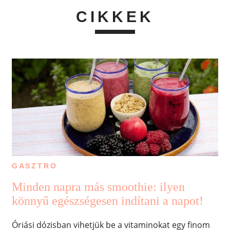
CIKKEK
GASZTRO
Minden napra más smoothie: ilyen
könnyű egészségesen indítani a napot!
Óriási dózisban vihetjük be a vitaminokat egy finom