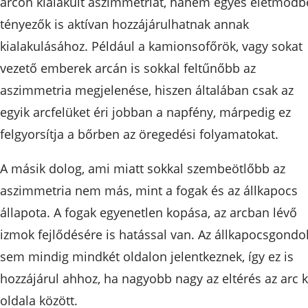
arcon kialakult aszimmetriát, hanem egyes életmódbe
tényezők is aktívan hozzájárulhatnak annak
kialakulásához. Például a kamionsofőrök, vagy sokat
vezető emberek arcán is sokkal feltűnőbb az
aszimmetria megjelenése, hiszen általában csak az
egyik arcfelüket éri jobban a napfény, márpedig ez
felgyorsítja a bőrben az öregedési folyamatokat.
A másik dolog, ami miatt sokkal szembeötlőbb az
aszimmetria nem más, mint a fogak és az állkapocs
állapota. A fogak egyenetlen kopása, az arcban lévő
izmok fejlődésére is hatással van. Az állkapocsgondo
sem mindig mindkét oldalon jelentkeznek, így ez is
hozzájárul ahhoz, ha nagyobb nagy az eltérés az arc k
oldala között.