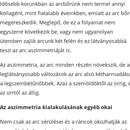
Idősebb korunkban az arcbőrünk nem termel annyi
kollagént, mint fiatalabb éveinkben, emiatt az arc bőr
megereszkedik. Meglepő, de ez a folyamat nem
egyszerre következik be, vagy nem ugyanolyan
ütemben zajlik arcunk két felén és ez látványosabbá
teszi az arc aszimmetriáját is.
Az aszimmetria, az arc minden részén növekszik, de a
leglátványosabb változások az arc alsó kétharmadáb
a legszembetűnőbbek. Azaz a szemöldöktől az orrig, 
az orrtól az állig.
Az aszimmetria kialakulásának egyéb okai
Nem csak az arc sérülései és a ráncok okozhatják az