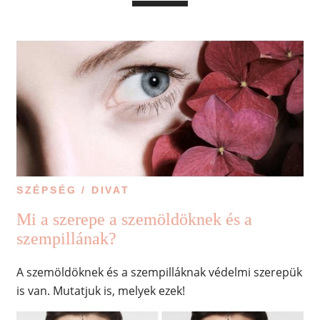
SZÉPSÉG / DIVAT
Mi a szerepe a szemöldöknek és a
szempillának?
A szemöldöknek és a szempilláknak védelmi szerepük
is van. Mutatjuk is, melyek ezek!