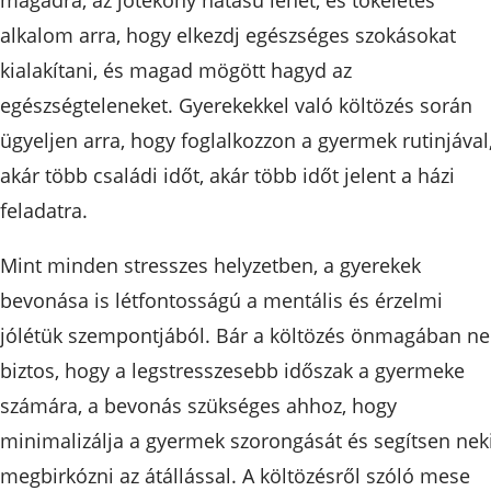
magadra, az jótékony hatású lehet, és tökéletes
alkalom arra, hogy elkezdj egészséges szokásokat
kialakítani, és magad mögött hagyd az
egészségteleneket. Gyerekekkel való költözés során
ügyeljen arra, hogy foglalkozzon a gyermek rutinjával
akár több családi időt, akár több időt jelent a házi
feladatra.
Mint minden stresszes helyzetben, a gyerekek
bevonása is létfontosságú a mentális és érzelmi
jólétük szempontjából. Bár a költözés önmagában n
biztos, hogy a legstresszesebb időszak a gyermeke
számára, a bevonás szükséges ahhoz, hogy
minimalizálja a gyermek szorongását és segítsen nek
megbirkózni az átállással. A költözésről szóló mese