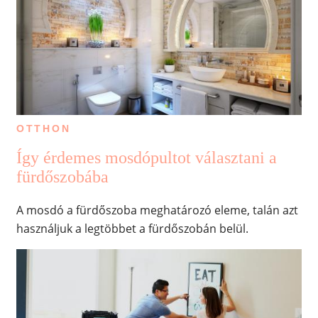
OTTHON
Így érdemes mosdópultot választani a
fürdőszobába
A mosdó a fürdőszoba meghatározó eleme, talán azt
használjuk a legtöbbet a fürdőszobán belül.