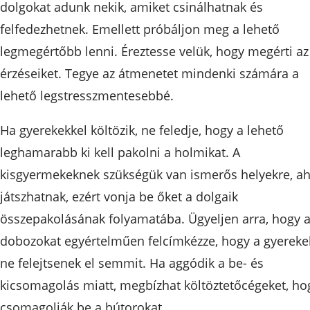
dolgokat adunk nekik, amiket csinálhatnak és
felfedezhetnek. Emellett próbáljon meg a lehető
legmegértőbb lenni. Éreztesse velük, hogy megérti az
érzéseiket. Tegye az átmenetet mindenki számára a
lehető legstresszmentesebbé.
Ha gyerekekkel költözik, ne feledje, hogy a lehető
leghamarabb ki kell pakolni a holmikat. A
kisgyermekeknek szükségük van ismerős helyekre, ah
játszhatnak, ezért vonja be őket a dolgaik
összepakolásának folyamatába. Ügyeljen arra, hogy 
dobozokat egyértelműen felcímkézze, hogy a gyereke
ne felejtsenek el semmit. Ha aggódik a be- és
kicsomagolás miatt, megbízhat költöztetőcégeket, ho
csomagolják be a bútorokat.