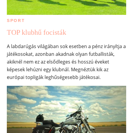
SPORT
TOP klubhű focisták
A labdarúgás világában sok esetben a pénz irányítja a
játékosokat, azonban akadnak olyan futballisták,
akiknél nem ez az elsődleges és hosszú éveket
képesek lehúzni egy klubnál. Megnéztük kik az
európai topligák leghűségesebb játékosai.