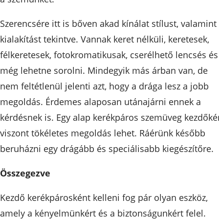
Szerencsére itt is bőven akad kínálat stílust, valamint
kialakítást tekintve. Vannak keret nélküli, keretesek,
félkeretesek, fotokromatikusak, cserélhető lencsés és
még lehetne sorolni. Mindegyik más árban van, de
nem feltétlenül jelenti azt, hogy a drága lesz a jobb
megoldás. Érdemes alaposan utánajárni ennek a
kérdésnek is. Egy alap kerékpáros szemüveg kezdőké
viszont tökéletes megoldás lehet. Ráérünk később
beruházni egy drágább és speciálisabb kiegészítőre.
Összegezve
Kezdő kerékpárosként kelleni fog pár olyan eszköz,
amely a kényelmünkért és a biztonságunkért felel.