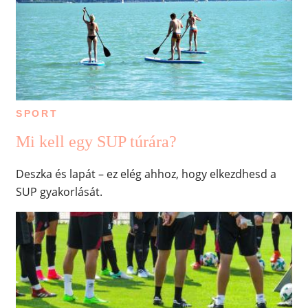
SPORT
Mi kell egy SUP túrára?
Deszka és lapát – ez elég ahhoz, hogy elkezdhesd a
SUP gyakorlását.