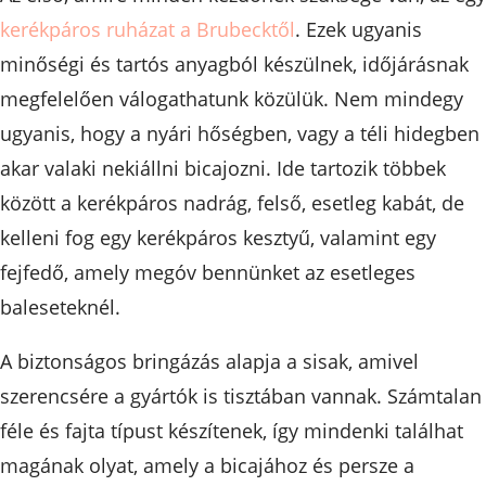
kerékpáros ruházat a Brubecktől
. Ezek ugyanis
minőségi és tartós anyagból készülnek, időjárásnak
megfelelően válogathatunk közülük. Nem mindegy
ugyanis, hogy a nyári hőségben, vagy a téli hidegben
akar valaki nekiállni bicajozni. Ide tartozik többek
között a kerékpáros nadrág, felső, esetleg kabát, de
kelleni fog egy kerékpáros kesztyű, valamint egy
fejfedő, amely megóv bennünket az esetleges
baleseteknél.
A biztonságos bringázás alapja a sisak, amivel
szerencsére a gyártók is tisztában vannak. Számtalan
féle és fajta típust készítenek, így mindenki találhat
magának olyat, amely a bicajához és persze a