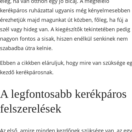
elég, ha van otthon egy jó bicaj. A megfelelő
kerékpáros ruházattal ugyanis még kényelmesebben
érezhetjük majd magunkat út közben, főleg, ha fúj a
szél vagy hideg van. A kiegészítők tekintetében pedig
nagyon fontos a sisak, hiszen enélkül senkinek nem
szabadba útra kelnie.
Ebben a cikkben eláruljuk, hogy mire van szüksége e
kezdő kerékpárosnak.
A legfontosabb kerékpáros
felszerelések
Az első, amire minden kezdőnek szüksége van, az egy