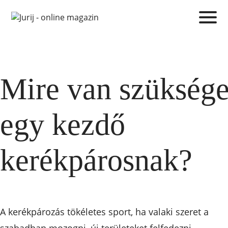
Mire van szükség
egy kezdő
kerékpárosnak?
A kerékpározás tökéletes sport, ha valaki szeret a
szabadban mozogni, új területeket felfedezni.