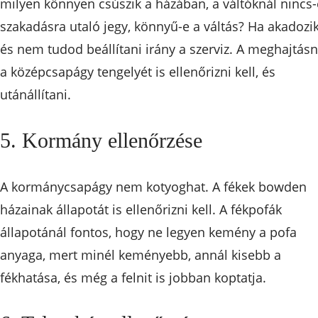
milyen könnyen csúszik a házában, a váltóknál nincs-
szakadásra utaló jegy, könnyű-e a váltás? Ha akadozi
és nem tudod beállítani irány a szerviz. A meghajtásn
a középcsapágy tengelyét is ellenőrizni kell, és
utánállítani.
5. Kormány ellenőrzése
A kormánycsapágy nem kotyoghat. A fékek bowden
házainak állapotát is ellenőrizni kell. A fékpofák
állapotánál fontos, hogy ne legyen kemény a pofa
anyaga, mert minél keményebb, annál kisebb a
fékhatása, és még a felnit is jobban koptatja.