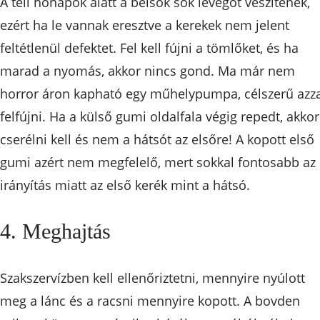
A téli hónapok alatt a belsők sok levegőt veszítenek,
ezért ha le vannak eresztve a kerekek nem jelent
feltétlenül defektet. Fel kell fújni a tömlőket, és ha
marad a nyomás, akkor nincs gond. Ma már nem
horror áron kapható egy műhelypumpa, célszerű azz
felfújni. Ha a külső gumi oldalfala végig repedt, akkor
cserélni kell és nem a hátsót az elsőre! A kopott első
gumi azért nem megfelelő, mert sokkal fontosabb az
irányítás miatt az első kerék mint a hátsó.
4. Meghajtás
Szakszervízben kell ellenőriztetni, mennyire nyúlott
meg a lánc és a racsni mennyire kopott. A bovden