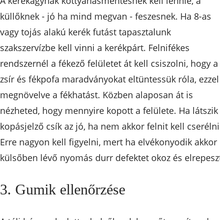
A kerékagynak kottyanásmentesnek kell lennie, a
küllőknek - jó ha mind megvan - feszesnek. Ha 8-as
vagy tojás alakú kerék futást tapasztalunk
szakszervízbe kell vinni a kerékpárt. Felnifékes
rendszernél a fékező felületet át kell csiszolni, hogy a
zsír és fékpofa maradványokat eltüntessük róla, ezzel
megnövelve a fékhatást. Közben alaposan át is
nézheted, hogy mennyire kopott a felülete. Ha látszik
kopásjelző csík az jó, ha nem akkor felnit kell cserélni
Erre nagyon kell figyelni, mert ha elvékonyodik akkor
külsőben lévő nyomás durr defektet okoz és elrepeszt
3. Gumik ellenőrzése