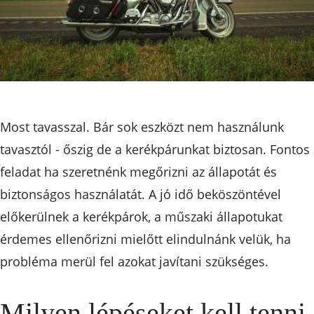
Most tavasszal. Bár sok eszközt nem használunk
tavasztól - őszig de a kerékpárunkat biztosan. Fontos
feladat ha szeretnénk megőrizni az állapotát és
biztonságos használatát. A jó idő beköszöntével
előkerülnek a kerékpárok, a műszaki állapotukat
érdemes ellenőrizni mielőtt elindulnánk velük, ha
probléma merül fel azokat javítani szükséges.
Milyen lépéseket kell tenni