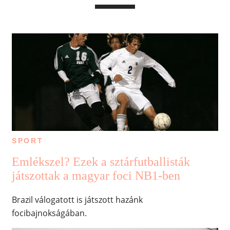
SPORT
Emlékszel? Ezek a sztárfutballisták
játszottak a magyar foci NB1-ben
Brazil válogatott is játszott hazánk
focibajnokságában.