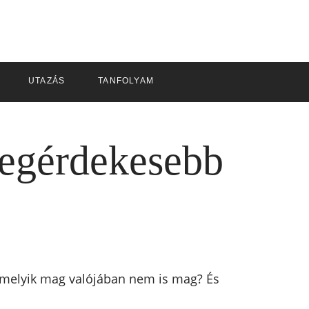
UTAZÁS
TANFOLYAM
legérdekesebb
némelyik mag valójában nem is mag? És