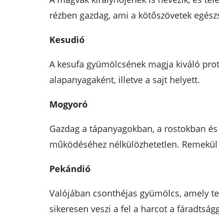
rézben gazdag, ami a kötőszövetek egészs
Kesudió
A kesufa gyümölcsének magja kiváló prote
alapanyagaként, illetve a sajt helyett.
Mogyoró
Gazdag a tápanyagokban, a rostokban és 
működéséhez nélkülözhetetlen. Remekül pa
Pekándió
Valójában csonthéjas gyümölcs, amely te
sikeresen veszi a fel a harcot a fáradtságg