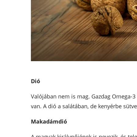
Dió
Valójában nem is mag. Gazdag Omega-3 zsí
van. A dió a salátában, de kenyérbe sütve i
Makadámdió
A magvak királynőjének is nevezik, és tele