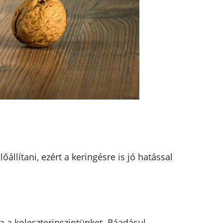
lítani, ezért a keringésre is jó hatással
ja a koleszterinszintünket. Ráadásul