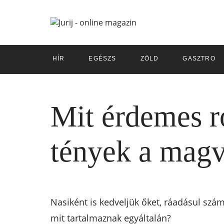
HÍR
EGÉSZS
ZÖLD
GASZTRO
Mit érdemes r
tények a magv
Nasiként is kedveljük őket, ráadásul szá
mit tartalmaznak egyáltalán?