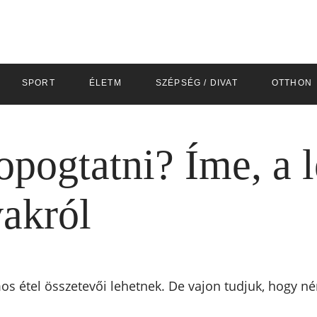
SPORT
ÉLETM
SZÉPSÉG / DIVAT
OTTHON
opogtatni? Íme, a 
akról
mos étel összetevői lehetnek. De vajon tudjuk, hogy 