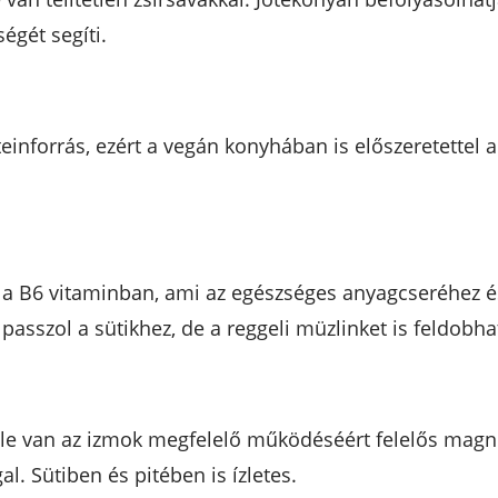
égét segíti.
inforrás, ezért a vegán konyhában is előszeretettel 
a B6 vitaminban, ami az egészséges anyagcseréhez é
sszol a sütikhez, de a reggeli müzlinket is feldobhat
le van az izmok megfelelő működéséért felelős magné
al. Sütiben és pitében is ízletes.