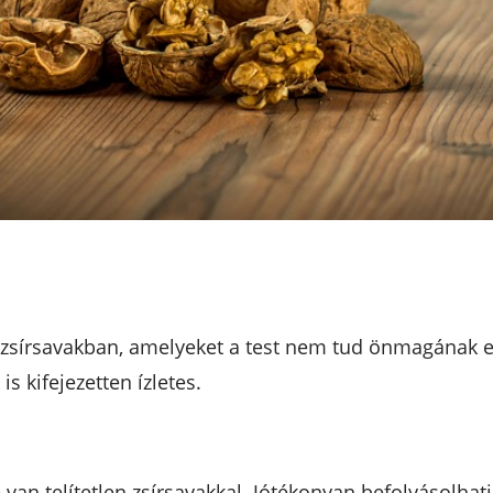
rsavakban, amelyeket a test nem tud önmagának előál
s kifejezetten ízletes.
 van telítetlen zsírsavakkal. Jótékonyan befolyásolhat