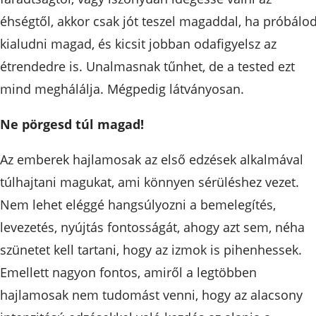
éhségtől, akkor csak jót teszel magaddal, ha próbálo
kialudni magad, és kicsit jobban odafigyelsz az
étrendedre is. Unalmasnak tűnhet, de a tested ezt
mind meghálálja. Mégpedig látványosan.
Ne pörgesd túl magad!
Az emberek hajlamosak az első edzések alkalmával
túlhajtani magukat, ami könnyen sérüléshez vezet.
Nem lehet eléggé hangsúlyozni a bemelegítés,
levezetés, nyújtás fontosságát, ahogy azt sem, néha
szünetet kell tartani, hogy az izmok is pihenhessek.
Emellett nagyon fontos, amiről a legtöbben
hajlamosak nem tudomást venni, hogy az alacsony