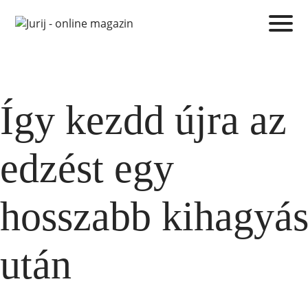
Így kezdd újra az
edzést egy
hosszabb kihagyá
után