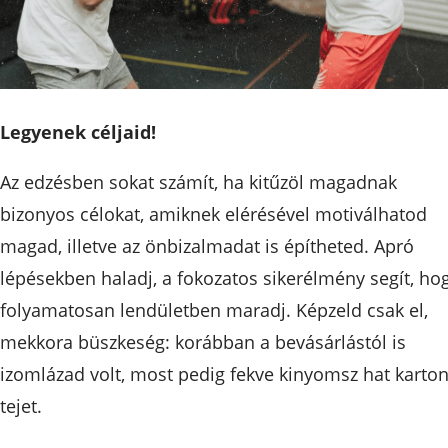
Legyenek céljaid!
Az edzésben sokat számít, ha kitűzöl magadnak
bizonyos célokat, amiknek elérésével motiválhatod
magad, illetve az önbizalmadat is építheted. Apró
lépésekben haladj, a fokozatos sikerélmény segít, ho
folyamatosan lendületben maradj. Képzeld csak el,
mekkora büszkeség: korábban a bevásárlástól is
izomlázad volt, most pedig fekve kinyomsz hat karto
tejet.