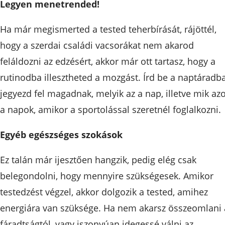
Legyen menetrended!
Ha már megismerted a tested teherbírását, rájöttél,
hogy a szerdai családi vacsorákat nem akarod
feláldozni az edzésért, akkor már ott tartasz, hogy a
rutinodba illesztheted a mozgást. Írd be a naptáradba
jegyezd fel magadnak, melyik az a nap, illetve mik az
a napok, amikor a sportolással szeretnél foglalkozni.
Egyéb egészséges szokások
Ez talán már ijesztően hangzik, pedig elég csak
belegondolni, hogy mennyire szükségesek. Amikor
testedzést végzel, akkor dolgozik a tested, amihez
energiára van szüksége. Ha nem akarsz összeomlani 
fáradtságtól, vagy iszonyúan idegessé válni az