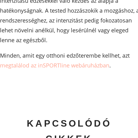
intenzitású edzésekkel való kezdés az alapja a
hatékonyságnak. A tested hozzászokik a mozgáshoz, 
rendszerességhez, az intenzitást pedig fokozatosan
lehet növelni anélkül, hogy lesérülnél vagy eleged
lenne az egészből.
Minden, amit egy otthoni edzőterembe kellhet, azt
megtalálod az inSPORTline webáruházban
.
KAPCSOLÓDÓ