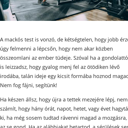
A mackós test is vonzó, de kétségtelen, hogy jobb érz
úgy felmenni a lépcsőn, hogy nem akar közben
összeomlani az ember tüdeje. Szóval ha a gondolattó
is leizzadsz, hogy gyalog menj fel az ötödiken lévő
irodába, talán ideje egy kicsit formába hoznod maga
Nem fog fájni, segítünk!
Ha készen állsz, hogy újra a tettek mezejére lépj, nem
számít, hogy hány órát, napot, hetet, vagy évet hagytá
ki, ha még sosem tudtad rávenni magad a mozgásra,
az se gond. Ha az alábbiakat betartod, a sérülések s