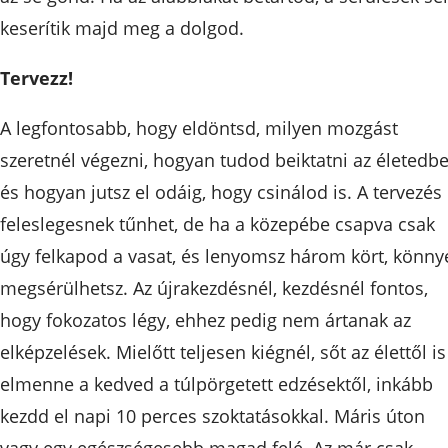
keserítik majd meg a dolgod.
Tervezz!
A legfontosabb, hogy eldöntsd, milyen mozgást
szeretnél végezni, hogyan tudod beiktatni az életedbe
és hogyan jutsz el odáig, hogy csinálod is. A tervezés
feleslegesnek tűnhet, de ha a közepébe csapva csak
úgy felkapod a vasat, és lenyomsz három kört, könny
megsérülhetsz. Az újrakezdésnél, kezdésnél fontos,
hogy fokozatos légy, ehhez pedig nem ártanak az
elképzelések. Mielőtt teljesen kiégnél, sőt az élettől is
elmenne a kedved a túlpörgetett edzésektől, inkább
kezdd el napi 10 perces szoktatásokkal. Máris úton
vagy egy egészségesebb magad felé. Az már csak